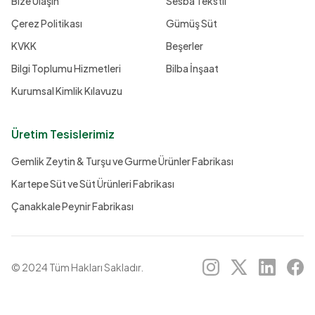
Bize Ulaşın
Sesba Tekstil
Çerez Politikası
Gümüş Süt
KVKK
Beşerler
Bilgi Toplumu Hizmetleri
Bilba İnşaat
Kurumsal Kimlik Kılavuzu
Üretim Tesislerimiz
Gemlik Zeytin & Turşu ve Gurme Ürünler Fabrikası
Kartepe Süt ve Süt Ürünleri Fabrikası
Çanakkale Peynir Fabrikası
© 2024 Tüm Hakları Sakladır.